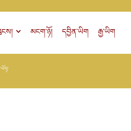
ུངས།
མངག་ཉོ།
དབྱིན་ཡིག
རྒྱ་ཡིག
་ཡོད།