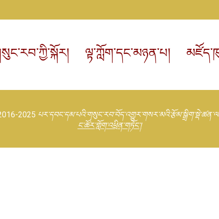
སུང་རབ་ཀྱི་སྐོར།
ལྟ་ཀློག་དང་མཉན་པ།
མཛོད་ཁ
 2016-2025
པར་དབང་དམ་པའི་གསུང་རབ་བོད་འགྱུར་གསར་མའི་རྩོམ་སྒྲིག་སྡེ་ཚན་ལ
ང་ཚོར་གློག་འཕྲིན་གཏོང་།