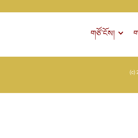
གཙོ་ངོས།
ག
(c)